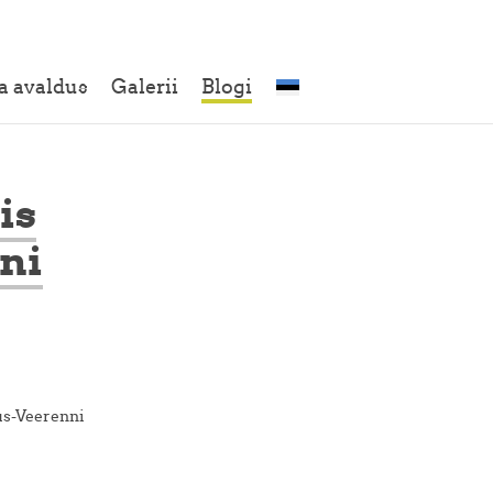
a avaldus
Galerii
Blogi
is
ni
us-Veerenni