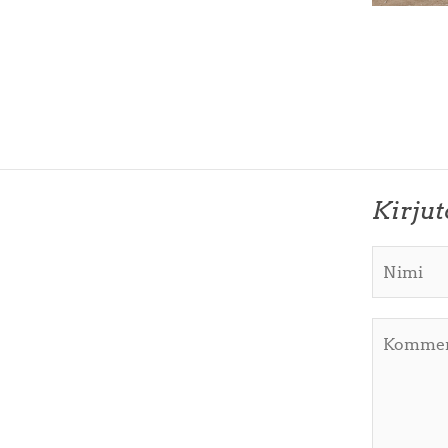
Kirju