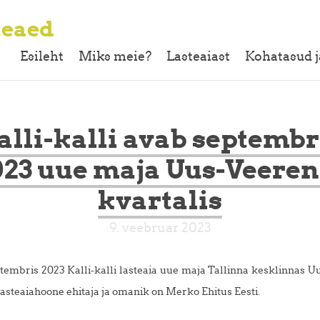
teaed
Esileht
Miks meie?
Lasteaiast
Kohatasud j
alli-kalli avab septembr
023 uue maja Uus-Veeren
kvartalis
9. veebruar 2023
embris 2023 Kalli-kalli lasteaia uue maja Tallinna kesklinnas U
Lasteaiahoone ehitaja ja omanik on Merko Ehitus Eesti.