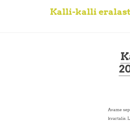
Kalli-kalli eralas
K
2
Avame sept
kvartalis. 