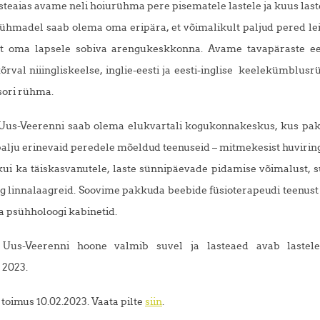
steaias avame neli hoiurühma pere pisematele lastele ja kuus las
ühmadel saab olema oma eripära, et võimalikult paljud pered le
st oma lapsele sobiva arengukeskkonna. Avame tavapäraste ee
rval niiingliskeelse, inglie-eesti ja eesti-inglise keelekümblu
ori rühma.
i Uus-Veerenni saab olema elukvartali kogukonnakeskus, kus pa
palju erinevaid peredele mõeldud teenuseid – mitmekesist huvirin
 kui ka täiskasvanutele, laste sünnipäevade pidamise võimalust, 
ng linnalaagreid. Soovime pakkuda beebide füsioterapeudi teenust
a psühholoogi kabinetid.
li Uus-Veerenni hoone valmib suvel ja lasteaed avab lastel
 2023.
toimus 10.02.2023. Vaata pilte
siin
.