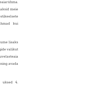
teaiarühma.
iaksid meie
stikeelsete
srühmad kui
kume lisaks
gide valikut
suvelasteaia
 ning avada
e uksed 4.