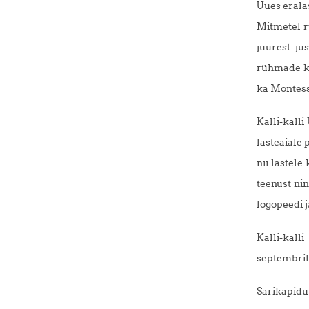
Uues erala
Mitmetel r
juurest ju
rühmade kõ
ka Montess
Kalli-kall
lasteaiale 
nii lastele
teenust ni
logopeedi j
Kalli-kal
septembril
Sarikapidu 